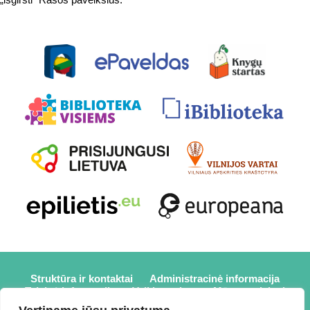
Struktūra ir kontaktai
Administracinė informacija
Teisinė informacija
Veiklos sritys
Mūsų projektai
Karjera
Partneriai
Nuorodos
Savanorystė