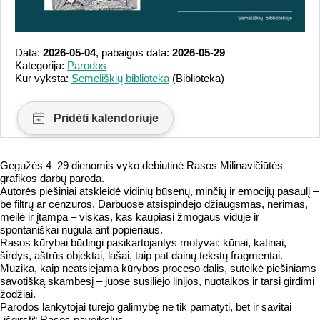
Data:
2026-05-04
, pabaigos data:
2026-05-29
Kategorija:
Parodos
Kur vyksta:
Semeliškių biblioteka
(Biblioteka)
Gegužės 4–29 dienomis vyko debiutinė Rasos Milinavičiūtės
grafikos darbų paroda.
Autorės piešiniai atskleidė vidinių būsenų, minčių ir emocijų pasaulį –
be filtrų ar cenzūros. Darbuose atsispindėjo džiaugsmas, nerimas,
meilė ir įtampa – viskas, kas kaupiasi žmogaus viduje ir
spontaniškai nugula ant popieriaus.
Rasos kūrybai būdingi pasikartojantys motyvai: kūnai, katinai,
širdys, aštrūs objektai, lašai, taip pat dainų tekstų fragmentai.
Muzika, kaip neatsiejama kūrybos proceso dalis, suteikė piešiniams
savotišką skambesį – juose susiliejo linijos, nuotaikos ir tarsi girdimi
žodžiai.
Parodos lankytojai turėjo galimybę ne tik pamatyti, bet ir savitai
„išgirsti“ Rasos paveikslus.