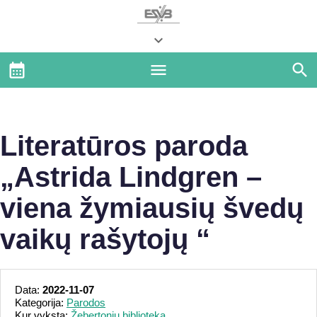
Literatūros paroda
„Astrida Lindgren –
viena žymiausių švedų
vaikų rašytojų “
Data:
2022-11-07
Kategorija:
Parodos
Kur vyksta:
Žebertonių biblioteka