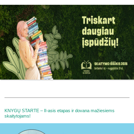
KNYGŲ STARTE – II-asis etapas ir dovana mažiesiems
skaitytojams!