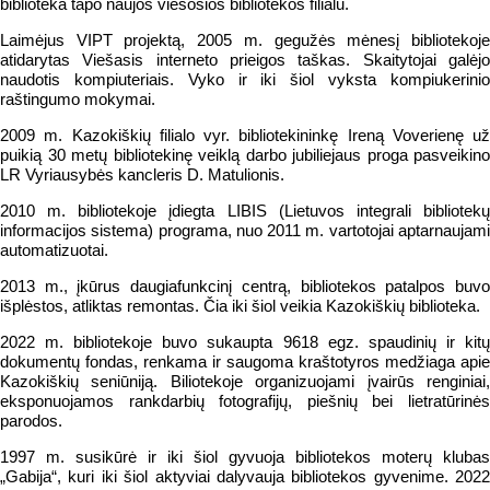
biblioteka tapo naujos viešosios bibliotekos filialu.
Laimėjus VIPT projektą, 2005 m. gegužės mėnesį bibliotekoje
atidarytas Viešasis interneto prieigos taškas. Skaitytojai galėjo
naudotis kompiuteriais. Vyko ir iki šiol vyksta kompiukerinio
raštingumo mokymai.
2009 m. Kazokiškių filialo vyr. bibliotekininkę Ireną Voverienę už
puikią 30 metų bibliotekinę veiklą darbo jubiliejaus proga pasveikino
LR Vyriausybės kancleris D. Matulionis.
2010 m. bibliotekoje įdiegta LIBIS (Lietuvos integrali bibliotekų
informacijos sistema) programa, nuo 2011 m. vartotojai aptarnaujami
automatizuotai.
2013 m., įkūrus daugiafunkcinį centrą, bibliotekos patalpos buvo
išplėstos, atliktas remontas. Čia iki šiol veikia Kazokiškių biblioteka.
2022 m. bibliotekoje buvo sukaupta 9618 egz. spaudinių ir kitų
dokumentų fondas, renkama ir saugoma kraštotyros medžiaga apie
Kazokiškių seniūniją. Biliotekoje organizuojami įvairūs renginiai,
eksponuojamos rankdarbių fotografijų, piešnių bei lietratūrinės
parodos.
1997 m. susikūrė ir iki šiol gyvuoja bibliotekos moterų klubas
„Gabija“, kuri iki šiol aktyviai dalyvauja bibliotekos gyvenime. 2022