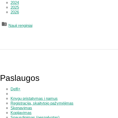
2024
2025
2026
Nauji renginiai
Paslaugos
Delfi+
Knygų pristatymas į namus
Registracija, skaitytojo pažymėjimas
Skenavimas
Kopijavimas
Spausdinimas (nespalvotas)