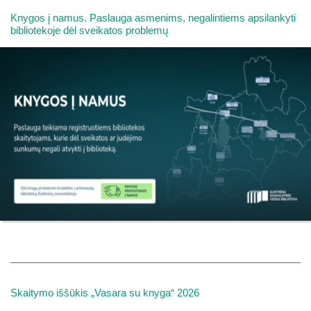
Knygos į namus. Paslauga asmenims, negalintiems apsilankyti
bibliotekoje dėl sveikatos problemų
Skaitymo iššūkis „Vasara su knyga“ 2026