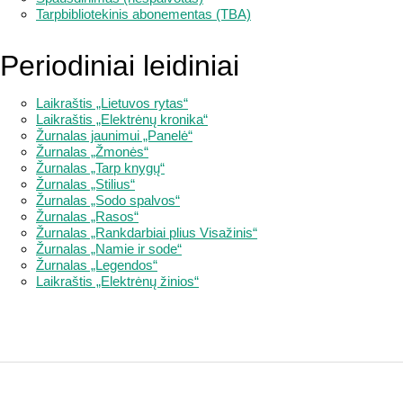
Tarpbibliotekinis abonementas (TBA)
Periodiniai leidiniai
Laikraštis „Lietuvos rytas“
Laikraštis „Elektrėnų kronika“
Žurnalas jaunimui „Panelė“
Žurnalas „Žmonės“
Žurnalas „Tarp knygų“
Žurnalas „Stilius“
Žurnalas „Sodo spalvos“
Žurnalas „Rasos“
Žurnalas „Rankdarbiai plius Visažinis“
Žurnalas „Namie ir sode“
Žurnalas „Legendos“
Laikraštis „Elektrėnų žinios“