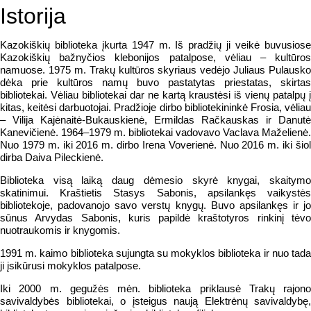
Istorija
Kazokiškių biblioteka įkurta 1947 m. Iš pradžių ji veikė buvusiose
Kazokiškių bažnyčios klebonijos patalpose, vėliau – kultūros
namuose. 1975 m. Trakų kultūros skyriaus vedėjo Juliaus Pulausko
dėka prie kultūros namų buvo pastatytas priestatas, skirtas
bibliotekai. Vėliau bibliotekai dar ne kartą kraustėsi iš vienų patalpų į
kitas, keitėsi darbuotojai. Pradžioje dirbo bibliotekininkė Frosia, vėliau
– Vilija Kajėnaitė-Bukauskienė, Ermildas Račkauskas ir Danutė
Kanevičienė. 1964–1979 m. bibliotekai vadovavo Vaclava Maželienė.
Nuo 1979 m. iki 2016 m. dirbo Irena Voverienė. Nuo 2016 m. iki šiol
dirba Daiva Pileckienė.
Biblioteka visą laiką daug dėmesio skyrė knygai, skaitymo
skatinimui. Kraštietis Stasys Sabonis, apsilankęs vaikystės
bibliotekoje, padovanojo savo verstų knygų. Buvo apsilankęs ir jo
sūnus Arvydas Sabonis, kuris papildė kraštotyros rinkinį tėvo
nuotraukomis ir knygomis.
1991 m. kaimo biblioteka sujungta su mokyklos biblioteka ir nuo tada
ji įsikūrusi mokyklos patalpose.
Iki 2000 m. gegužės mėn. biblioteka priklausė Trakų rajono
savivaldybės bibliotekai, o įsteigus naują Elektrėnų savivaldybę,