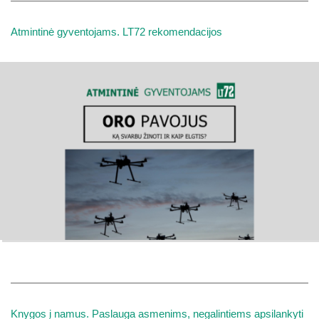
Atmintinė gyventojams. LT72 rekomendacijos
Knygos į namus. Paslauga asmenims, negalintiems apsilankyti