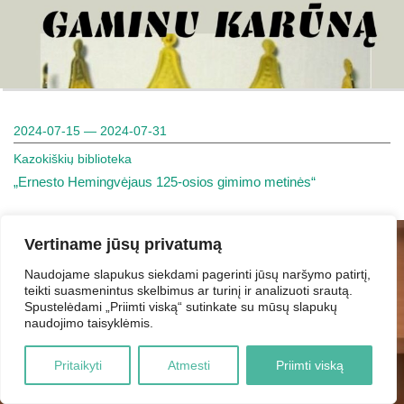
2024-07-15 — 2024-07-31
Kazokiškių biblioteka
„Ernesto Hemingvėjaus 125-osios gimimo metinės“
Vertiname jūsų privatumą
Naudojame slapukus siekdami pagerinti jūsų naršymo patirtį,
teikti suasmenintus skelbimus ar turinį ir analizuoti srautą.
Spustelėdami „Priimti viską“ sutinkate su mūsų slapukų
naudojimo taisyklėmis.
Pritaikyti
Atmesti
Priimti viską