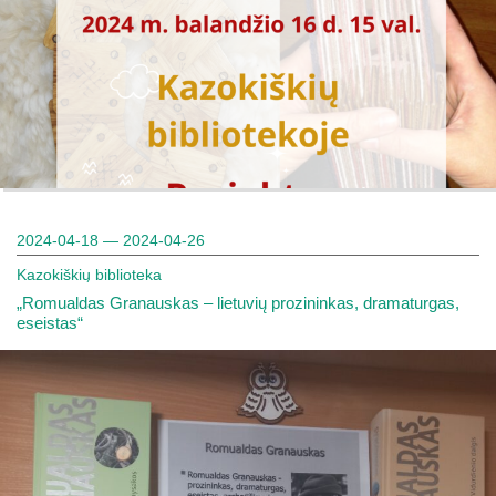
2024-04-18 — 2024-04-26
Kazokiškių biblioteka
„Romualdas Granauskas – lietuvių prozininkas, dramaturgas,
eseistas“