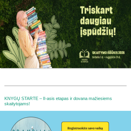
KNYGŲ STARTE – II-asis etapas ir dovana mažiesiems
skaitytojams!