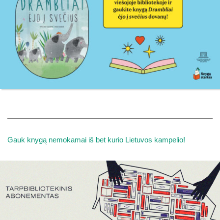
Gauk knygą nemokamai iš bet kurio Lietuvos kampelio!