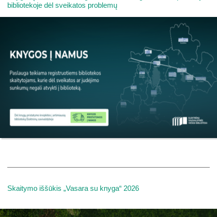
bibliotekoje dėl sveikatos problemų
Skaitymo iššūkis „Vasara su knyga“ 2026